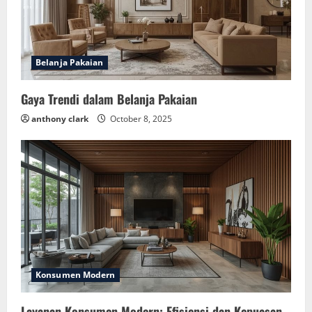
Belanja Pakaian
Gaya Trendi dalam Belanja Pakaian
anthony clark
October 8, 2025
Konsumen Modern
Layanan Konsumen Modern: Efisiensi dan Kepuasan