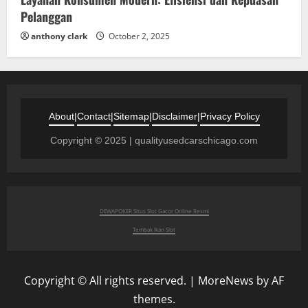
Pelanggan
anthony clark
October 2, 2025
About
|
Contact
|
Sitemap
|
Disclaimer
|
Privacy Policy
Copyright © 2025 | qualityusedcarschicago.com
DEWAPOKER Situs Slot Gacor Online Resmi
Tembak Ikan Slot
Copyright © All rights reserved.
|
MoreNews
by AF
themes.