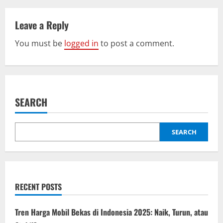
a
v
Leave a Reply
i
You must be
logged in
to post a comment.
g
a
SEARCH
t
i
SEARCH
o
n
RECENT POSTS
Tren Harga Mobil Bekas di Indonesia 2025: Naik, Turun, atau