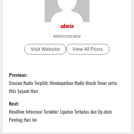
admin
Administrator
Visit Website
View All Posts
P
Previous:
o
Stasiun Radio Terpilih: Mendapatkan Radio Musik Tenar serta
Hits Sejauh Hari
s
Next:
t
Headline Informasi Terakhir: Liputan Terbatas dan Up-date
n
Penting Hari Ini