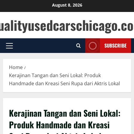
Skip
August 8, 2026
to
ualityusedcarschicago.c
content
SUBSCRIBE
Primary
Menu
Home
Kerajinan Tangan dan Seni Lokal: Produk
Handmade dan Kreasi Seni Rupa dari Aktris Lokal
Kerajinan Tangan dan Seni Lokal:
Produk Handmade dan Kreasi