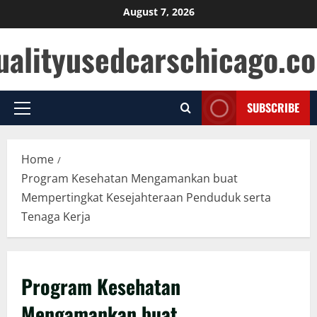
Skip
August 7, 2026
to
ualityusedcarschicago.c
content
SUBSCRIBE
Primary
Menu
Home
Program Kesehatan Mengamankan buat
Mempertingkat Kesejahteraan Penduduk serta
Tenaga Kerja
Program Kesehatan
Mengamankan buat