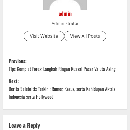
admin
Administrator
Visit Website
View All Posts
P
Previous:
o
Tips Komplet Forex: Langkah Ringan Kuasai Pasar Valuta Asing
s
Next:
Berita Selebritis Terkini: Rumor, Kasus, serta Kehidupan Aktris
t
Indonesia serta Hollywood
n
a
Leave a Reply