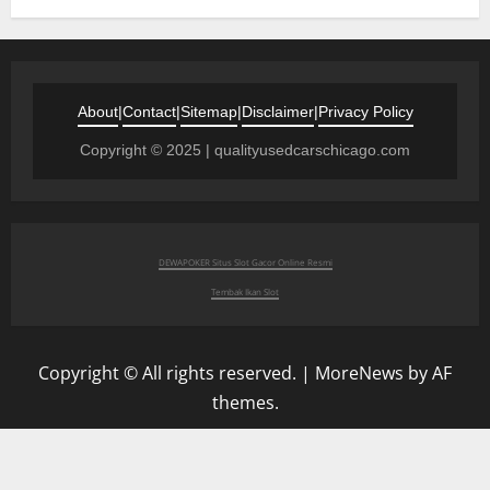
About
|
Contact
|
Sitemap
|
Disclaimer
|
Privacy Policy
Copyright © 2025 | qualityusedcarschicago.com
DEWAPOKER Situs Slot Gacor Online Resmi
Tembak Ikan Slot
Copyright © All rights reserved.
|
MoreNews
by AF
themes.