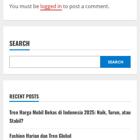
v
You must be
logged in
to post a comment.
i
g
a
SEARCH
t
SEARCH
i
o
n
RECENT POSTS
Tren Harga Mobil Bekas di Indonesia 2025: Naik, Turun, atau
Stabil?
Fashion Harian dan Tren Global