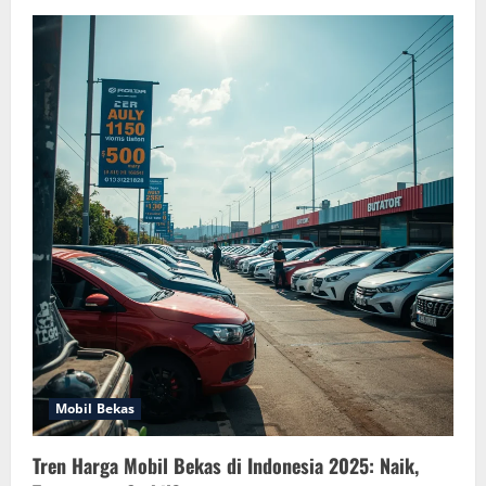
Mobil Bekas
Tren Harga Mobil Bekas di Indonesia 2025: Naik,