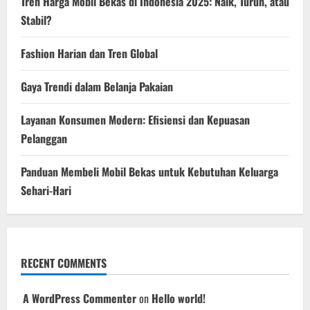
Tren Harga Mobil Bekas di Indonesia 2025: Naik, Turun, atau
Stabil?
Fashion Harian dan Tren Global
Gaya Trendi dalam Belanja Pakaian
Layanan Konsumen Modern: Efisiensi dan Kepuasan
Pelanggan
Panduan Membeli Mobil Bekas untuk Kebutuhan Keluarga
Sehari-Hari
RECENT COMMENTS
A WordPress Commenter
on
Hello world!