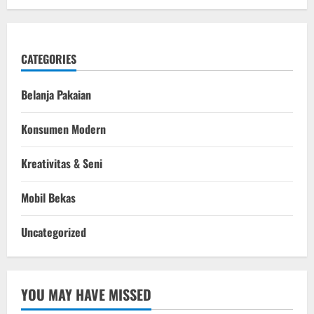
CATEGORIES
Belanja Pakaian
Konsumen Modern
Kreativitas & Seni
Mobil Bekas
Uncategorized
YOU MAY HAVE MISSED