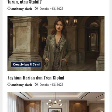
Turun, atau Stabil?
anthony clark
October 18, 2025
Kreativitas & Seni
Fashion Harian dan Tren Global
anthony clark
October 13, 2025