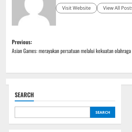
Visit Website
View All Post
P
Previous:
Asian Games: merayakan persatuan melalui kekuatan olahraga
o
s
t
n
SEARCH
a
SEARCH
v
i