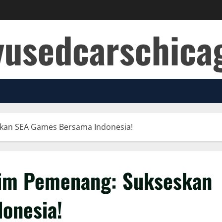
yusedcarschic
kan SEA Games Bersama Indonesia!
Tim Pemenang: Sukseskan
onesia!