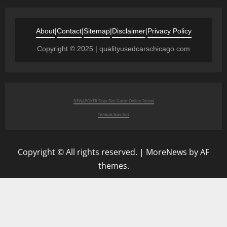
About
|
Contact
|
Sitemap
|
Disclaimer
|
Privacy Policy
Copyright © 2025 | qualityusedcarschicago.com
DEWAPOKER Situs Slot Gacor Online Resmi
Tembak Ikan Slot
Copyright © All rights reserved.
|
MoreNews
by AF
themes.