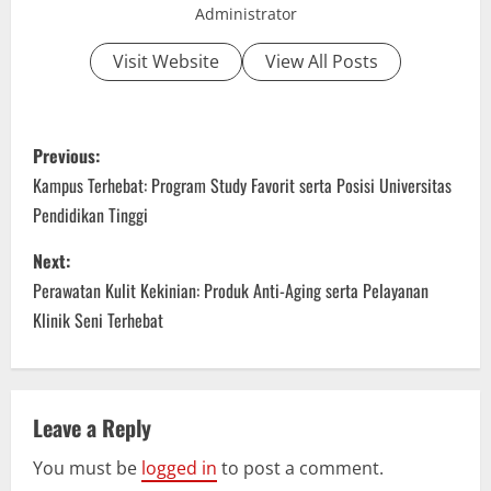
Administrator
Visit Website
View All Posts
P
Previous:
o
Kampus Terhebat: Program Study Favorit serta Posisi Universitas
Pendidikan Tinggi
s
Next:
t
Perawatan Kulit Kekinian: Produk Anti-Aging serta Pelayanan
n
Klinik Seni Terhebat
a
v
Leave a Reply
i
You must be
logged in
to post a comment.