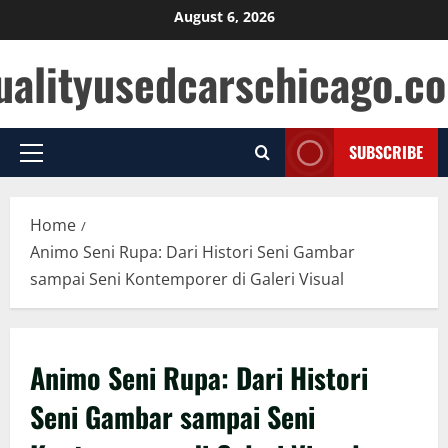
Skip
August 6, 2026
to
ualityusedcarschicago.c
content
SUBSCRIBE
Primary
Menu
Home
Animo Seni Rupa: Dari Histori Seni Gambar
sampai Seni Kontemporer di Galeri Visual
Animo Seni Rupa: Dari Histori
Seni Gambar sampai Seni