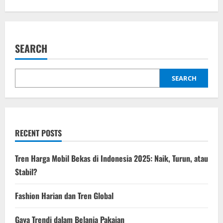
g
a
SEARCH
t
i
SEARCH
o
n
RECENT POSTS
Tren Harga Mobil Bekas di Indonesia 2025: Naik, Turun, atau
Stabil?
Fashion Harian dan Tren Global
Gaya Trendi dalam Belanja Pakaian