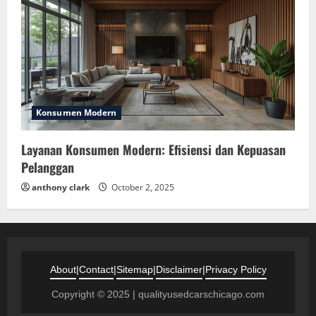
Konsumen Modern
Layanan Konsumen Modern: Efisiensi dan Kepuasan
Pelanggan
anthony clark
October 2, 2025
About
|
Contact
|
Sitemap
|
Disclaimer
|
Privacy Policy
Copyright © 2025 | qualityusedcarschicago.com