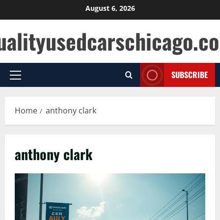
Skip
August 6, 2026
to
ualityusedcarschicago.c
content
SUBSCRIBE
Primary
Menu
Home
anthony clark
anthony clark