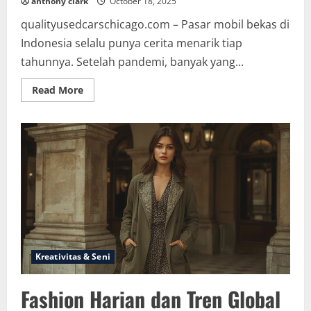
anthony clark
October 18, 2025
qualityusedcarschicago.com – Pasar mobil bekas di
Indonesia selalu punya cerita menarik tiap
tahunnya. Setelah pandemi, banyak yang...
Read
Read More
more
about
Tren
Harga
Mobil
Bekas
di
Indonesia
2025:
Naik,
Turun,
atau
Stabil?
Kreativitas & Seni
Fashion Harian dan Tren Global