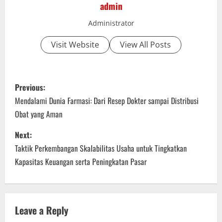
admin
Administrator
Visit Website
View All Posts
P
Previous:
o
Mendalami Dunia Farmasi: Dari Resep Dokter sampai Distribusi
Obat yang Aman
s
Next:
t
Taktik Perkembangan Skalabilitas Usaha untuk Tingkatkan
n
Kapasitas Keuangan serta Peningkatan Pasar
a
v
Leave a Reply