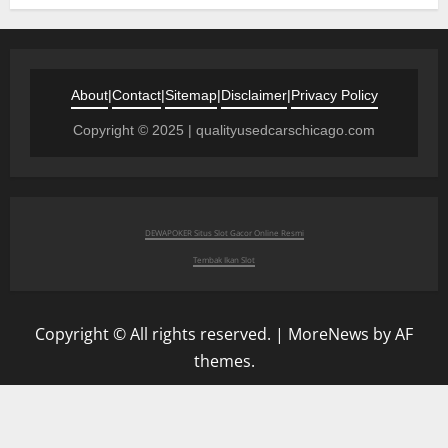
About
|
Contact
|
Sitemap
|
Disclaimer
|
Privacy Policy
Copyright © 2025 | qualityusedcarschicago.com
DEWAPOKER Situs Slot Gacor Online Resmi
Tembak Ikan Slot
Copyright © All rights reserved.
|
MoreNews
by AF
themes.