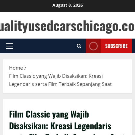
Skip
August 8, 2026
to
ualityusedcarschicago.c
content
SUBSCRIBE
Primary
Menu
Home
Film Classic yang Wajib Disaksikan: Kreasi
Legendaris serta Film Terbaik Sepanjang Saat
Film Classic yang Wajib
Disaksikan: Kreasi Legendaris