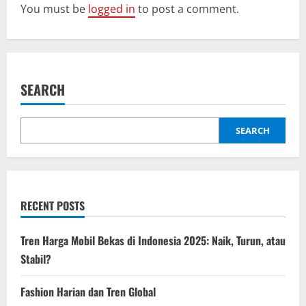
i
You must be
logged in
to post a comment.
g
a
SEARCH
t
i
SEARCH
o
n
RECENT POSTS
Tren Harga Mobil Bekas di Indonesia 2025: Naik, Turun, atau
Stabil?
Fashion Harian dan Tren Global