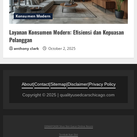
Konsumen Modern
Layanan Konsumen Modern: Efisiensi dan Kepuasan
Pelanggan
anthony clark
October 2, 2025
About
|
Contact
|
Sitemap
|
Disclaimer
|
Privacy Policy
Copyright © 2025 | qualityusedcarschicago.com
DEWAPOKER Situs Slot Gacor Online Resmi
Tembak Ikan Slot