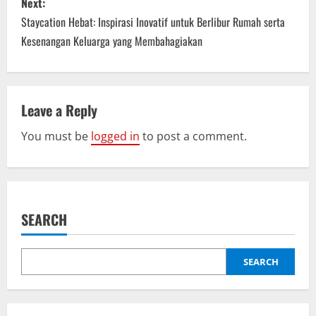
Next:
t
Staycation Hebat: Inspirasi Inovatif untuk Berlibur Rumah serta
n
Kesenangan Keluarga yang Membahagiakan
a
v
Leave a Reply
i
You must be
logged in
to post a comment.
g
a
SEARCH
t
i
SEARCH
o
n