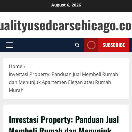
Skip
August 6, 2026
to
ualityusedcarschicago.c
content
SUBSCRIBE
Primary
Menu
Home
Investasi Property: Panduan Jual Membeli Rumah
dan Menunjuk Apartemen Elegan atau Rumah
Murah
Investasi Property: Panduan Jual
Membeli Rumah dan Menunjuk