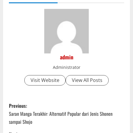
admin
Administrator
Visit Website
View All Posts
P
Previous:
o
Saran Manga Terakhir: Alternatif Popular dari Jenis Shonen
sampai Shojo
s