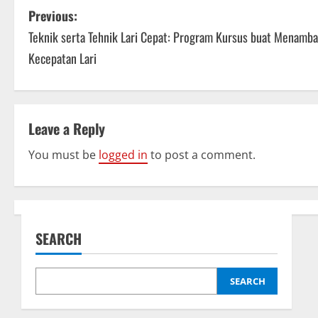
P
Previous:
Teknik serta Tehnik Lari Cepat: Program Kursus buat Menamb
o
Kecepatan Lari
s
t
Leave a Reply
n
You must be
logged in
to post a comment.
a
v
i
SEARCH
g
a
SEARCH
t