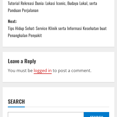
o
Tutorial Rekreasi Dunia: Lokasi Iconic, Budaya Lokal, serta
Panduan Perjalanan
s
Next:
t
Tips Hidup Sehat: Service Klinik serta Informasi Kesehatan buat
n
Penangkalan Penyakit
a
v
Leave a Reply
i
You must be
logged in
to post a comment.
g
a
SEARCH
t
i