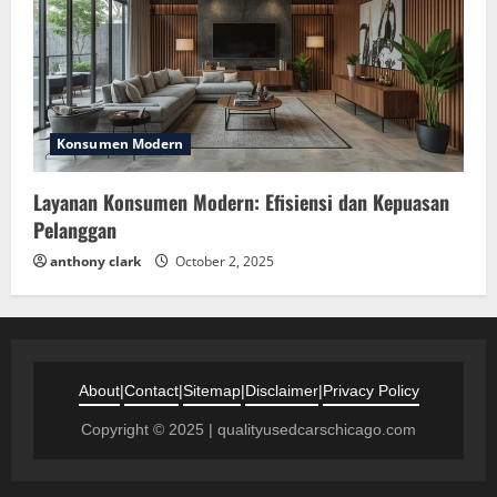
Konsumen Modern
Layanan Konsumen Modern: Efisiensi dan Kepuasan
Pelanggan
anthony clark
October 2, 2025
About
|
Contact
|
Sitemap
|
Disclaimer
|
Privacy Policy
Copyright © 2025 | qualityusedcarschicago.com