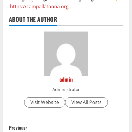
https://campallatoona.org
ABOUT THE AUTHOR
admin
Administrator
Visit Website
View All Posts
P
Previous: