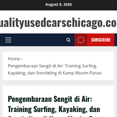
Skip
August 8, 2026
to
ualityusedcarschicago.c
content
SUBSCRIBE
Primary
Menu
Home
Pengembaraan Sengit di Air: Training Surfing,
Kayaking, dan Snorkeling di Kamp Musim Panas
Pengembaraan Sengit di Air:
Training Surfing, Kayaking, dan