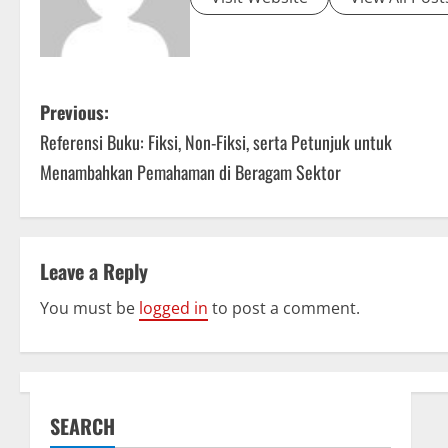
P
Previous:
Referensi Buku: Fiksi, Non-Fiksi, serta Petunjuk untuk
o
Menambahkan Pemahaman di Beragam Sektor
s
t
Leave a Reply
n
You must be
logged in
to post a comment.
a
v
i
SEARCH