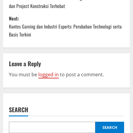
dan Project Konstruksi Terhebat
s
Next:
t
Kontes Gaming dan Industri Esports: Perubahan Technologi serta
n
Basis Terkini
a
v
Leave a Reply
i
You must be
logged in
to post a comment.
g
a
SEARCH
t
i
SEARCH