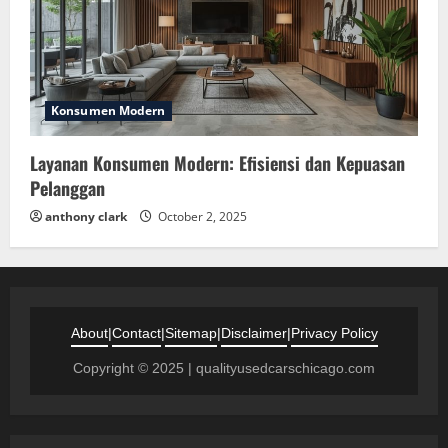
Konsumen Modern
Layanan Konsumen Modern: Efisiensi dan Kepuasan
Pelanggan
anthony clark
October 2, 2025
About
|
Contact
|
Sitemap
|
Disclaimer
|
Privacy Policy
Copyright © 2025 | qualityusedcarschicago.com