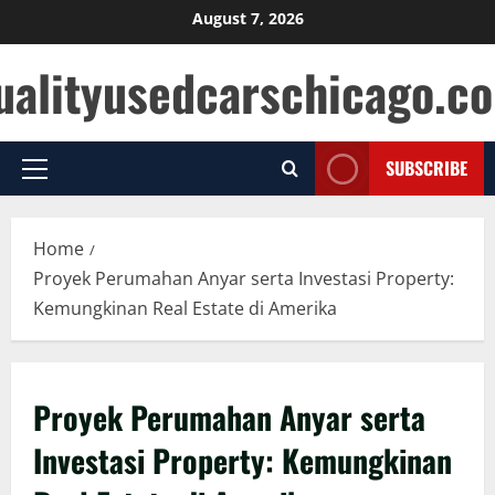
Skip
August 7, 2026
to
ualityusedcarschicago.c
content
SUBSCRIBE
Primary
Menu
Home
Proyek Perumahan Anyar serta Investasi Property:
Kemungkinan Real Estate di Amerika
Proyek Perumahan Anyar serta
Investasi Property: Kemungkinan