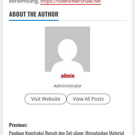
berkembang.
https://townofkershaw.net
ABOUT THE AUTHOR
admin
Administrator
Visit Website
View All Posts
P
Previous:
o
Panduan Konstruksi Rumah dan Set-ulang: Memutuskan Material