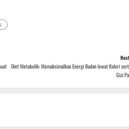
s
Next
buat
Diet Metabolik: Memaksimalkan Energi Badan lewat Kalori sert
Gizi P