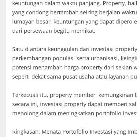
keuntungan dalam waktu panjang. Property, bai
yang condong bertambah seiring berjalan waktu.
lumayan besar, keuntungan yang dapat diperoleh
dari persewaan begitu memikat.
Satu diantara keunggulan dari investasi propert
perkembangan populasi serta urbanisasi, keing
potensi menambah harga property dari sekian wak
seperti dekat sama pusat usaha atau layanan pub
Terkecuali itu, property memberi kemungkinan
secara ini, investasi property dapat memberi s
menolong dalam meningkatkan portofolio invest
Ringkasan: Menata Portofolio Investasi yang Im