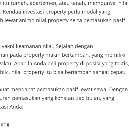
k itu rumah, apartemen, atau tanah, mempunyai nilai
 Kendati investasi property perlu modal yang
 lewat animo nilai property serta pemasukan pasif
y yakni keamanan nilai. Sejalan dengan
inan pada property makin bertambah, yang memiliki
tu. Apabila Anda beli property di posisi yang taktis
lic, nilai property itu bisa bertambah sangat cepat.
 buat mendapat pemasukan pasif lewat sewa. Dengan
aluran pemasukan yang konstan tiap bulan, yang
asi Anda.
bang