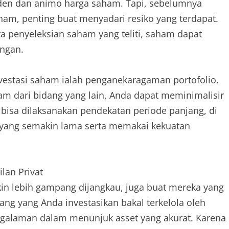
den dan animo harga saham. Tapi, sebelumnya
ham, penting buat menyadari resiko yang terdapat.
ta penyeleksian saham yang teliti, saham dapat
ungan.
investasi saham ialah penganekaragaman portofolio.
m dari bidang yang lain, Anda dapat meminimalisir
n bisa dilaksanakan pendekatan periode panjang, di
 yang semakin lama serta memakai kekuatan
lan Privat
akin lebih gampang dijangkau, juga buat mereka yang
ang yang Anda investasikan bakal terkelola oleh
ngalaman dalam menunjuk asset yang akurat. Karena