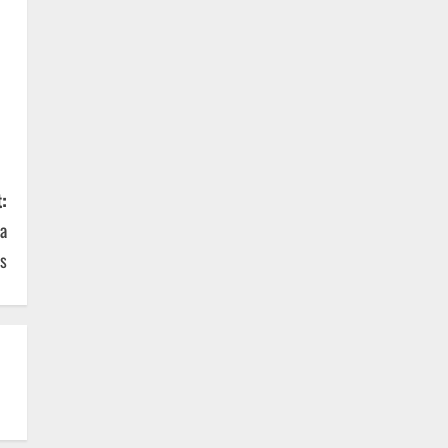
:
a
as