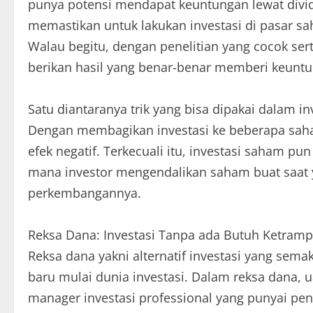
punya potensi mendapat keuntungan lewat divi
memastikan untuk lakukan investasi di pasar sa
Walau begitu, dengan penelitian yang cocok ser
berikan hasil yang benar-benar memberi keunt
Satu diantaranya trik yang bisa dipakai dalam 
Dengan membagikan investasi ke beberapa saha
efek negatif. Terkecuali itu, investasi saham pu
mana investor mengendalikan saham buat saat
perkembangannya.
Reksa Dana: Investasi Tanpa ada Butuh Ketrampi
Reksa dana yakni alternatif investasi yang sem
baru mulai dunia investasi. Dalam reksa dana, u
manager investasi professional yang punyai pe