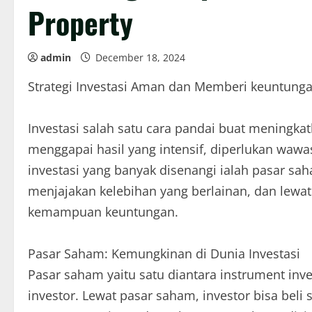
Property
admin
December 18, 2024
Strategi Investasi Aman dan Memberi keuntunga
Investasi salah satu cara pandai buat meningka
menggapai hasil yang intensif, diperlukan wawas
investasi yang banyak disenangi ialah pasar sa
menjajakan kelebihan yang berlainan, dan lew
kemampuan keuntungan.
Pasar Saham: Kemungkinan di Dunia Investasi
Pasar saham yaitu satu diantara instrument inve
investor. Lewat pasar saham, investor bisa beli 