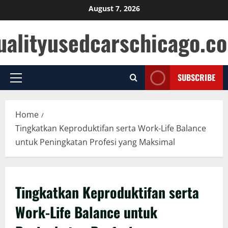
Skip
August 7, 2026
to
ualityusedcarschicago.c
content
SUBSCRIBE
Primary
Menu
Home
Tingkatkan Keproduktifan serta Work-Life Balance
untuk Peningkatan Profesi yang Maksimal
Tingkatkan Keproduktifan serta
Work-Life Balance untuk