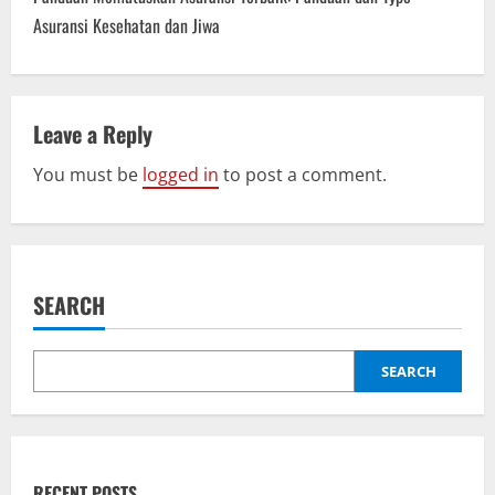
n
Asuransi Kesehatan dan Jiwa
a
v
Leave a Reply
i
You must be
logged in
to post a comment.
g
a
SEARCH
t
i
SEARCH
o
n
RECENT POSTS