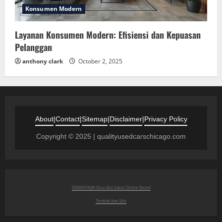
Konsumen Modern
Layanan Konsumen Modern: Efisiensi dan Kepuasan
Pelanggan
anthony clark
October 2, 2025
About
|
Contact
|
Sitemap
|
Disclaimer
|
Privacy Policy
Copyright © 2025 | qualityusedcarschicago.com
DEWAPOKER Situs Slot Gacor Online Resmi
Tembak Ikan Slot