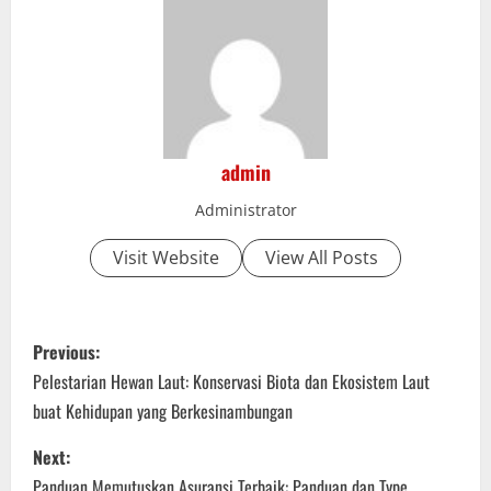
admin
Administrator
Visit Website
View All Posts
P
Previous:
o
Pelestarian Hewan Laut: Konservasi Biota dan Ekosistem Laut
buat Kehidupan yang Berkesinambungan
s
Next:
t
Panduan Memutuskan Asuransi Terbaik: Panduan dan Type