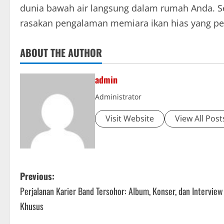
dunia bawah air langsung dalam rumah Anda. S
rasakan pengalaman memiara ikan hias yang p
ABOUT THE AUTHOR
admin
Administrator
Visit Website
View All Post
P
Previous:
Perjalanan Karier Band Tersohor: Album, Konser, dan Interview
o
Khusus
s