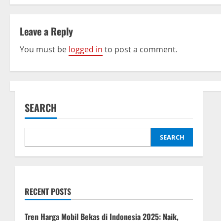
t
Leave a Reply
n
You must be
logged in
to post a comment.
a
v
i
SEARCH
g
a
SEARCH
t
i
RECENT POSTS
o
Tren Harga Mobil Bekas di Indonesia 2025: Naik,