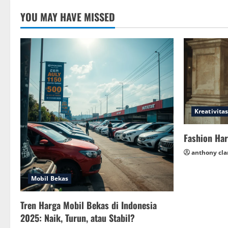
dalam
Seni
YOU MAY HAVE MISSED
Kontemporer
Indonesia
Kreativitas
Fashion Har
anthony cla
Mobil Bekas
Tren Harga Mobil Bekas di Indonesia
2025: Naik, Turun, atau Stabil?