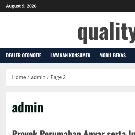
Skip
August 9, 2026
to
qualit
content
DEALER OTOMOTIF
LAYANAN KONSUMEN
MOBIL BEKAS
Home
admin
Page 2
admin
Proyek Perumahan Anyar serta In