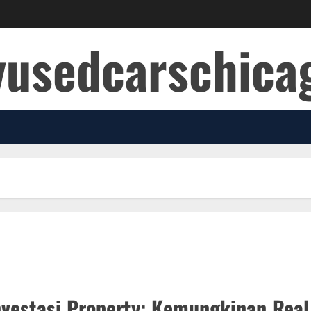
yusedcarschic
vestasi Property: Kemungkinan Real