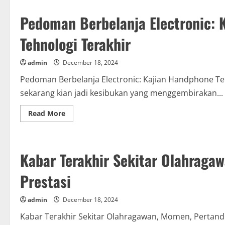
Yoga
untuk
Pedoman Berbelanja Electronic: K
Kesehatan
Fisik
dan
Tehnologi Terakhir
Moral:
Petunjuk
Yoga
buat
admin
December 18, 2024
Pemula
sampai
Pedoman Berbelanja Electronic: Kajian Handphone Terk
Kelanjutan
sekarang kian jadi kesibukan yang menggembirakan...
Read
Read More
more
about
Pedoman
Berbelanja
Electronic:
Kabar Terakhir Sekitar Olahraga
Kajian
Handphone
Terkini
Prestasi
serta
Tehnologi
Terakhir
admin
December 18, 2024
Kabar Terakhir Sekitar Olahragawan, Momen, Pertandin