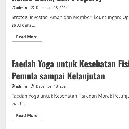
Gizi
Pas
admin
December 18, 2024
Strategi Investasi Aman dan Memberi keuntungan: Ops
satu cara...
Read
Read More
more
about
Strategi
Investasi
Aman
Faedah Yoga untuk Kesehatan Fis
dan
Memberi
keuntungan:
Pemula sampai Kelanjutan
Opsi
Pasar
Saham,
Reksa
admin
December 18, 2024
Dana,
dan
Faedah Yoga untuk Kesehatan Fisik dan Moral: Petunj
Property
waktu...
Read
Read More
more
about
Faedah