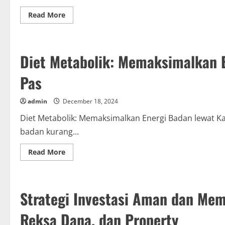
Saat
Depan
Read
Read More
more
about
Rujukan
Film
dan
Diet Metabolik: Memaksimalkan En
Seri
TV
Teranyar
Pas
yang
Wajib
Disaksikan
Tahun
admin
December 18, 2024
Ini
Diet Metabolik: Memaksimalkan Energi Badan lewat Ka
badan kurang...
Read
Read More
more
about
Diet
Metabolik:
Memaksimalkan
Strategi Investasi Aman dan Mem
Energi
Badan
lewat
Reksa Dana, dan Property
Kalori
serta