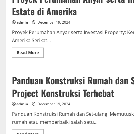
Estate di Amerika
admin
December 19, 2024
Proyek Perumahan Anyar serta Investasi Property: Kem
Amerika Serikat...
Read
Read More
more
about
Proyek
Perumahan
Anyar
Panduan Konstruksi Rumah dan S
serta
Investasi
Property:
Project Konstruksi Terhebat
Kemungkinan
Real
Estate
di
admin
December 19, 2024
Amerika
Panduan Konstruksi Rumah dan Set-ulang: Memutuskan
rumah atau memperbaiki salah satu...
Read