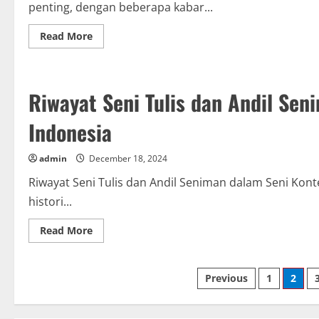
penting, dengan beberapa kabar...
Read
Read More
more
about
Kabar
Terakhir
Sekitar
Riwayat Seni Tulis dan Andil Se
Olahragawan,
Momen,
Pertandingan,
Indonesia
dan
Prestasi
admin
December 18, 2024
Riwayat Seni Tulis dan Andil Seniman dalam Seni Kont
histori...
Read
Read More
more
about
Riwayat
Seni
Posts
Previous
1
2
Tulis
dan
Andil
pagination
Seniman