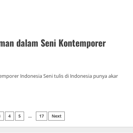
niman dalam Seni Kontemporer
emporer Indonesia Seni tulis di Indonesia punya akar
3
4
5
…
17
Next