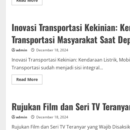
Read More
more
about
Panduan
Konstruksi
Rumah
Inovasi Transportasi Kekinian: K
dan
Set-
ulang:
Transportasi Masyarakat Saat De
Memutuskan
Material
dan
Project
admin
December 18, 2024
Konstruksi
Terhebat
Inovasi Transportasi Kekinian: Kendaraan Listrik, Mo
Transportasi sudah menjadi sisi integral...
Read
Read More
more
about
Inovasi
Transportasi
Kekinian:
Rujukan Film dan Seri TV Teranya
Kendaraan
Listrik,
Mobil
Otonom,
admin
December 18, 2024
dan
Transportasi
Rujukan Film dan Seri TV Teranyar yang Wajib Disaksik
Masyarakat