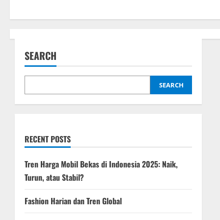
s
t
n
SEARCH
a
SEARCH
v
i
g
RECENT POSTS
a
Tren Harga Mobil Bekas di Indonesia 2025: Naik,
t
Turun, atau Stabil?
i
Fashion Harian dan Tren Global
o