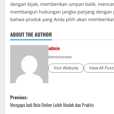
dengan bijak, memberikan umpan balik, mencar
membangun hubungan jangka panjang dengan p
bahwa produk yang Anda pilih akan memberikan
ABOUT THE AUTHOR
admin
Administrator
Visit Website
View All Post
P
Previous:
Mengapa Judi Bola Online Lebih Mudah dan Praktis
o