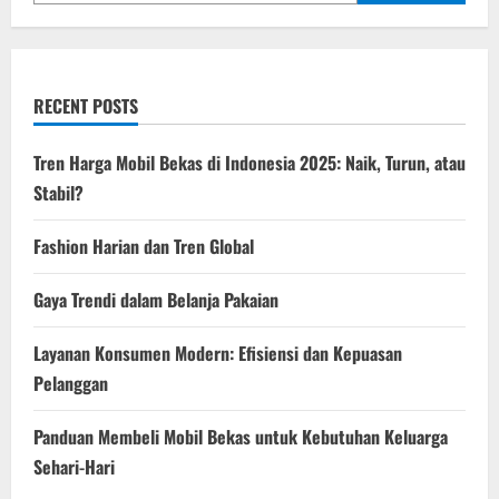
g
a
t
RECENT POSTS
i
Tren Harga Mobil Bekas di Indonesia 2025: Naik, Turun, atau
o
Stabil?
n
Fashion Harian dan Tren Global
Gaya Trendi dalam Belanja Pakaian
Layanan Konsumen Modern: Efisiensi dan Kepuasan
Pelanggan
Panduan Membeli Mobil Bekas untuk Kebutuhan Keluarga
Sehari-Hari