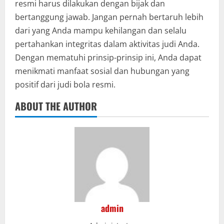
resmi harus dilakukan dengan bijak dan
bertanggung jawab. Jangan pernah bertaruh lebih
dari yang Anda mampu kehilangan dan selalu
pertahankan integritas dalam aktivitas judi Anda.
Dengan mematuhi prinsip-prinsip ini, Anda dapat
menikmati manfaat sosial dan hubungan yang
positif dari judi bola resmi.
ABOUT THE AUTHOR
admin