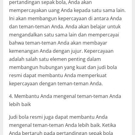
pertandingan sepak bola, Anda akan
mempercayakan uang Anda kepada satu sama lain.
Ini akan membangun kepercayaan di antara Anda
dan teman-teman Anda. Anda akan belajar untuk
mengandalkan satu sama lain dan mempercayai
bahwa teman-teman Anda akan membayar
kemenangan Anda dengan jujur. Kepercayaan
adalah salah satu elemen penting dalam
membangun hubungan yang kuat dan judi bola
resmi dapat membantu Anda memperkuat
kepercayaan dengan teman-teman Anda.
4. Membantu Anda mengenal teman-teman Anda
lebih baik
Judi bola resmi juga dapat membantu Anda
mengenal teman-teman Anda lebih baik. Ketika
Anda bertaruh pada pertandingan sepak bola