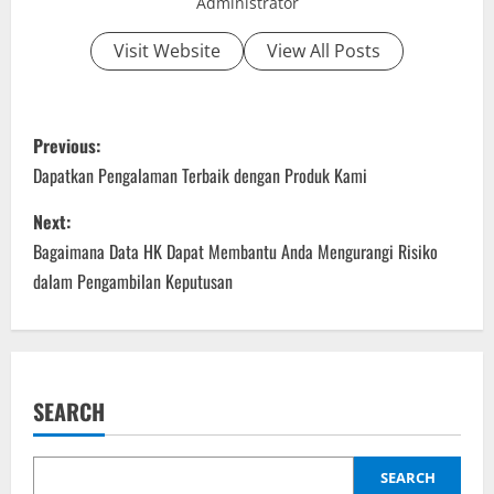
Administrator
Visit Website
View All Posts
P
Previous:
o
Dapatkan Pengalaman Terbaik dengan Produk Kami
s
Next:
Bagaimana Data HK Dapat Membantu Anda Mengurangi Risiko
t
dalam Pengambilan Keputusan
n
a
v
SEARCH
i
SEARCH