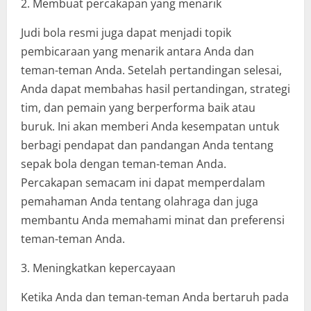
2. Membuat percakapan yang menarik
Judi bola resmi juga dapat menjadi topik
pembicaraan yang menarik antara Anda dan
teman-teman Anda. Setelah pertandingan selesai,
Anda dapat membahas hasil pertandingan, strategi
tim, dan pemain yang berperforma baik atau
buruk. Ini akan memberi Anda kesempatan untuk
berbagi pendapat dan pandangan Anda tentang
sepak bola dengan teman-teman Anda.
Percakapan semacam ini dapat memperdalam
pemahaman Anda tentang olahraga dan juga
membantu Anda memahami minat dan preferensi
teman-teman Anda.
3. Meningkatkan kepercayaan
Ketika Anda dan teman-teman Anda bertaruh pada