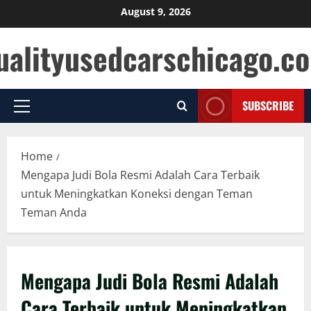
Skip
August 9, 2026
to
ualityusedcarschicago.c
content
SUBSCRIBE
Primary
Menu
Home
Mengapa Judi Bola Resmi Adalah Cara Terbaik
untuk Meningkatkan Koneksi dengan Teman
Teman Anda
Mengapa Judi Bola Resmi Adalah
Cara Terbaik untuk Meningkatkan