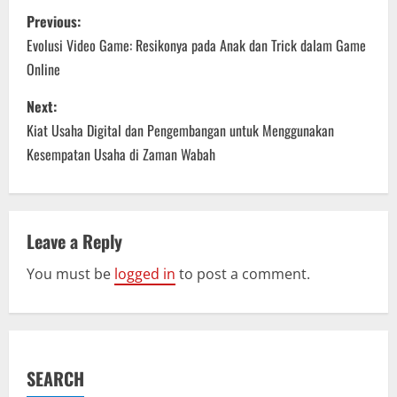
P
Previous:
o
Evolusi Video Game: Resikonya pada Anak dan Trick dalam Game
Online
s
Next:
t
Kiat Usaha Digital dan Pengembangan untuk Menggunakan
n
Kesempatan Usaha di Zaman Wabah
a
v
Leave a Reply
i
You must be
logged in
to post a comment.
g
a
SEARCH
t