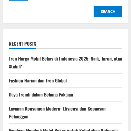
i
SEARCH
o
n
RECENT POSTS
Tren Harga Mobil Bekas di Indonesia 2025: Naik, Turun, atau
Stabil?
Fashion Harian dan Tren Global
Gaya Trendi dalam Belanja Pakaian
Layanan Konsumen Modern: Efisiensi dan Kepuasan
Pelanggan
Panduan Membeli Mobil Bekas untuk Kebutuhan Keluarga