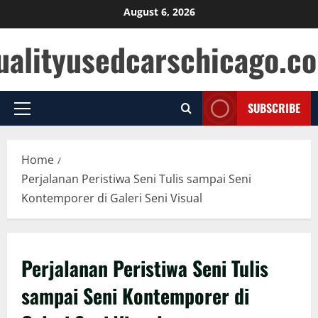
Skip
August 6, 2026
to
ualityusedcarschicago.c
content
SUBSCRIBE
Primary
Menu
Home
Perjalanan Peristiwa Seni Tulis sampai Seni
Kontemporer di Galeri Seni Visual
Perjalanan Peristiwa Seni Tulis
sampai Seni Kontemporer di