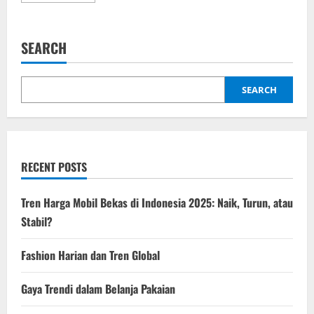
about
Layanan
Konsumen
Modern:
SEARCH
Efisiensi
dan
Kepuasan
Pelanggan
SEARCH
RECENT POSTS
Tren Harga Mobil Bekas di Indonesia 2025: Naik, Turun, atau
Stabil?
Fashion Harian dan Tren Global
Gaya Trendi dalam Belanja Pakaian