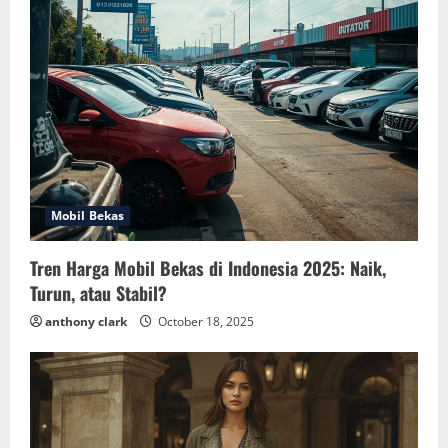
Mobil Bekas
Tren Harga Mobil Bekas di Indonesia 2025: Naik,
Turun, atau Stabil?
anthony clark
October 18, 2025