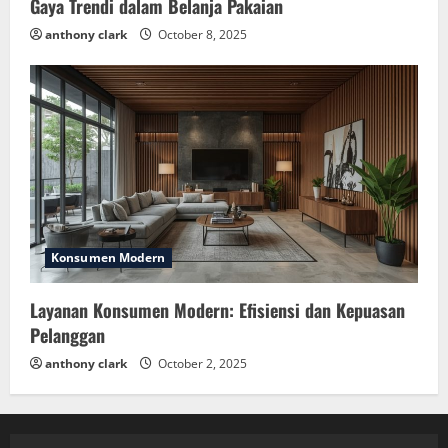
Gaya Trendi dalam Belanja Pakaian
anthony clark
October 8, 2025
Konsumen Modern
Layanan Konsumen Modern: Efisiensi dan Kepuasan
Pelanggan
anthony clark
October 2, 2025