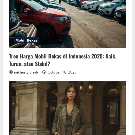
Mobil Bekas
Tren Harga Mobil Bekas di Indonesia 2025: Naik,
Turun, atau Stabil?
anthony clark
October 18, 2025