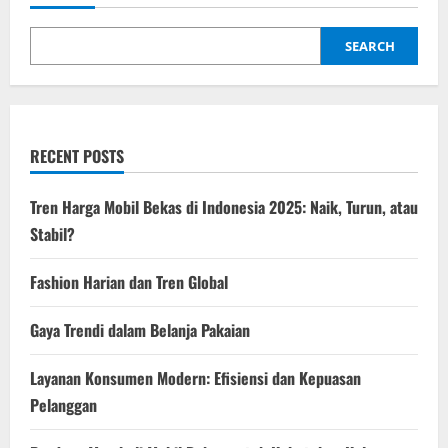
untuk
Kebutuhan
Keluarga
Sehari-
SEARCH
Hari
RECENT POSTS
Tren Harga Mobil Bekas di Indonesia 2025: Naik, Turun, atau
Stabil?
Fashion Harian dan Tren Global
Gaya Trendi dalam Belanja Pakaian
Layanan Konsumen Modern: Efisiensi dan Kepuasan
Pelanggan