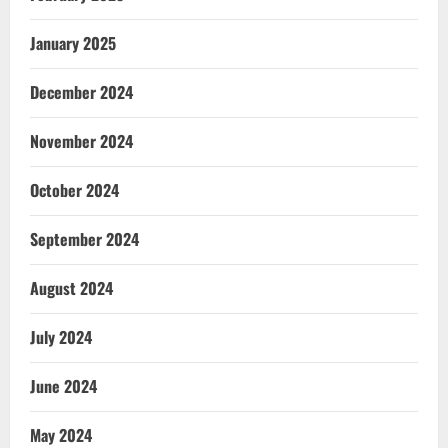
January 2025
December 2024
November 2024
October 2024
September 2024
August 2024
July 2024
June 2024
May 2024