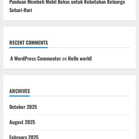
Panduan Membeli Mobil Bekas untuk Kebutuhan Keluarga
Sehari-Hari
RECENT COMMENTS
A WordPress Commenter
on
Hello world!
ARCHIVES
October 2025
August 2025
February 2025